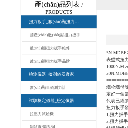
產(chǎn)品列表
/
PRODUCTS
扭力扳手_數(shù)顯扭力扳手
國產(chǎn)數(shù)顯扭力扳手
數(shù)顯扭力扳手維修
5N.MDBE
表盤式扭力扳
數(shù)顯扭力扳手品牌
1000N.M
20N.MDB
檢測儀器_檢測儀器廠家
======
螺栓螺母等
數(shù)顯量儀測力計
定好一個需
試驗檢定儀器_檢定儀器
代表已經(jī
扭力扳手發
拉壓力試驗機
1,扭力扳
2,扭力扳手
測試臺/架系列