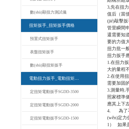
結構所組成
3,先在扭
數(shù)顯扭力測試儀
值后（當使用
(jié)
扭矩扳手_扭矩扳手價格
管里瞬間申
還需要知道
預置式扭矩扳手
要的力值大
扭力批一般
表盤扭矩扳手
扭力扳手應
1.在扭力
數(shù)顯扭矩扳手
大的量程
2.在使用
電動扭力扳手_電動扭矩扳手
需要加固的
3.測量時
定扭矩電動扳手SGDD-3500
照家標準儀
應其上下左
定扭矩電動扳手SGDD-2000
4. 為了
(wěn)定力
定扭矩電動扳手SGDD-1500
1） 如果是