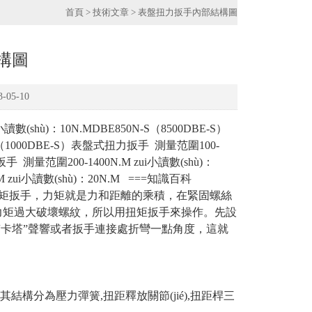
首頁
>
技術文章
> 表盤扭力扳手內部結構圖
構圖
05-10
數(shù)：10N.MDBE850N-S（8500DBE-S）
-S（1000DBE-S）表盤式扭力扳手 測量范圍100-
扳手 測量范圍200-1400N.M zui小讀數(shù)：
M zui小讀數(shù)：20N.M ===知識百科
扳手或力矩扳手，力矩就是力和距離的乘積，在緊固螺絲
過大破壞螺紋，所以用扭矩扳手來操作。先設
ā)出“卡塔”聲響或者扳手連接處折彎一點角度，這就
,其結構分為壓力彈簧,扭距釋放關節(jié),扭距桿三