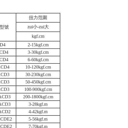
扭力范圍
zui小-zui大
型號
kgf.cm
D4
2-15kgf.cm
CD4
3-30kgf.cm
CD4
6-60kgf.cm
ACD4
10-120kgf.cm
ACD3
30-230kgf.cm
ACD3
50-450kgf.cm
ACD3
100-900kgf.cm
ACD3
200-1800kgf.cm
ACD3
3-28kgf.m
ACD2
4-42kgf.m
ACDE2
5-56kgf.m
ACDE2
7-70kgf.m