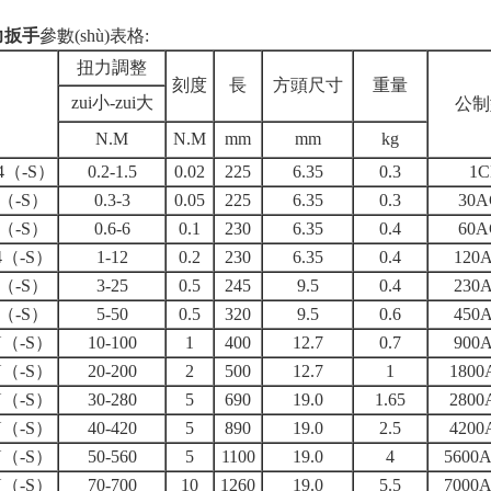
力扳手
參數(shù)表格:
扭力調整
刻度
長
方頭尺寸
重量
zui小-zui大
公制
N.M
N.M
mm
mm
kg
4（-S）
0.2-1.5
0.02
225
6.35
0.3
1C
（-S）
0.3-3
0.05
225
6.35
0.3
30A
（-S）
0.6-6
0.1
230
6.35
0.4
60A
4（-S）
1-12
0.2
230
6.35
0.4
120
（-S）
3-25
0.5
245
9.5
0.4
230
（-S）
5-50
0.5
320
9.5
0.6
450
N（-S）
10-100
1
400
12.7
0.7
900
N（-S）
20-200
2
500
12.7
1
1800
N（-S）
30-280
5
690
19.0
1.65
2800
N（-S）
40-420
5
890
19.0
2.5
4200
N（-S）
50-560
5
1100
19.0
4
5600
N（-S）
70-700
10
1260
19.0
5.5
7000