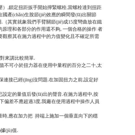
施壓）,鎖定扭距扳手開始擰緊螺栓,當螺栓達到扭距
(chǎn)生脫節(jié)效應的瞬間發(fā)出關節
用.（其實就象我們手臂關節(jié)成15度彎曲放在鐵
原理和各部分的作用還不夠, 一個合格的操作 者
要觀察其在施力過程中的力值變化且不確定所需
對來講比較簡單.
扭力值不可小於扭力器在使用中量程的百分之二十,太
接已經(jīng)沒問題.在加固扭力之前,設定好
設定的量值后發(fā)出的聲音.在施力過程中,按
向上下偏差不應超過3度,我廠在使用過程中操作人員
測量時,應在加力把 持端上施加一個垂直向下的穩
(jù)值.