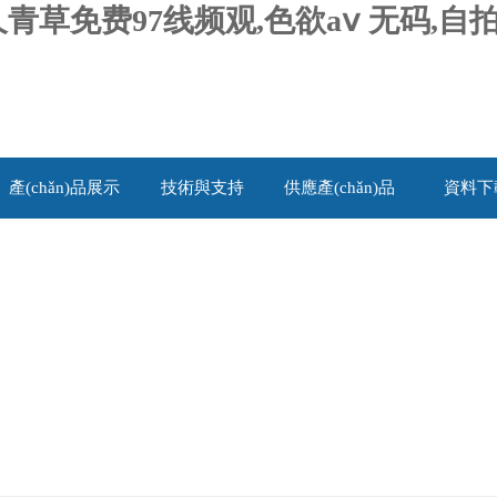
青草免费97线频观,色欲aⅴ 无码,
產(chǎn)品展示
技術與支持
供應產(chǎn)品
資料下