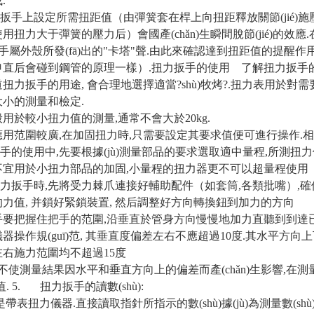
.
力扳手上設定所需扭距值（由彈簧套在桿上向扭距釋放關節(jié)
扭力大于彈簧的壓力后）會國產(chǎn)生瞬間脫節(jié)的效應.在國產
敲擊扳手屬外殼所發(fā)出的"卡塔"聲.由此來確認達到扭距值的提醒作
直后會碰到鋼管的原理一樣）.扭力扳手的使用 了解扭力扳手的
扭力扳手的用途, 會合理地選擇適當?shù)牧烤?.
扭力表用於對需
小的測量和檢定.
用於較小扭力值的測量,通常不會大於20kg.
用范圍較廣,在加固扭力時,只需要設定其要求值便可進行操作.相
扳手的使用中,先要根據(jù)測量部品的要求選取適中量程,所測
不宜用於小扭力部品的加固,小量程的扭力器更不可以超量程使用
扭力扳手時,先將受力棘爪連接好輔助配件（如套筒,各類批嘴）,確保連
力值, 并鎖好緊鎖裝置, 然后調整好方向轉換鈕到加力的方向
,手要把握住把手的范圍,沿垂直於管身方向慢慢地加力直聽到到達已
器操作規(guī)范, 其垂直度偏差左右不應超過10度.其水平方
右施力范圍均不超過15度
不使測量結果因水平和垂直方向上的偏差而產(chǎn)生影響,在
值.
5. 扭力扳手的讀數(shù):
帶表扭力儀器.直接讀取指針所指示的數(shù)據(jù)為測量數(shù)據