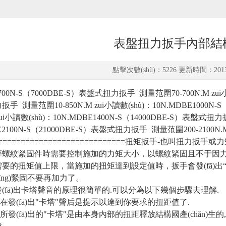
表盤扭力扳手內部結
點擊次數(shù)：5226 更新時間：2013-
700N-S（7000DBE-S）表盤式扭力扳手 測量范圍70-700N.M zui小讀
手 測量范圍10-850N.M zui小讀數(shù)：10N.MDBE1000N
 zui小讀數(shù)：10N.MDBE1400N-S（14000DBE-S）表盤式扭力
E2100N-S（21000DBE-S）表盤式扭力扳手 測量范圍200-2100N.
==============================扭矩扳手-也叫扭力
螺紋緊固件時需要控制施加的力矩大小，以螺紋緊固且不于因力矩
要的扭矩值上限，當施加的扭矩達到設定值時，扳手會發(f
ng)緊固不要再加力了。
(fā)出卡塔聲音的原理很簡單的.可以分為以下幾個步驟去理解.
手在發(fā)出"卡塔"聲后是提示以達到你要求的扭距值了.
所發(fā)出的"卡塔"是由本身內部的扭距釋放結構國產(chǎn)生的