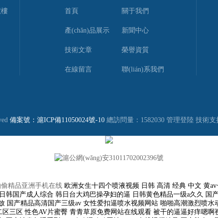
號樓
首頁
關于我們
產(chǎn)品展示
新聞中心
技術文章
榮譽資質
在線留言
聯(lián)系我們
ved
備案號：滬ICP備11050024號-10
總訪問量：1582030
管理登陸
技術支
滬公網(wǎng)安31011702002396號
自拍偷精品亚洲手机在线
欧洲女生十四个喷液视频 日韩 高清 经典 中文 黄av一区二区在线观看 久热这里只精品99国产6 光棍影院一区二区三区四 妍强被迫伦姧惨叫123 成h动漫无码网站 欧美伦一区二区三区在线 亚洲欧美日韩国产成人综合 韩日台大鸡巴操孕妇的逼 日韩黄色精品一级a久久 国产精品无码专区久久久 又色又爽又黄的吃奶视频 日本激情噜噜噜久久久久 无码专区 人妻系列 在线 成人一区二区三区国产精品 东京热 无码 正在播放 国产精品高清国产三级av 女性爱扣逼喷水视频网站 啪啪高潮激烈喷水动态图 国产精品国三级国产专区 3d怪兽的大鸡巴操女生 男人插女人骚逼免费视频 国产精品美女kkkkk 丰满尤物少妇喷血大尺度 欧美亚洲区一区二区三区 性色AV片蜜臀 青青草原免费网站在线观看 被干的逼逼好痒嗯啊视频 看一下操逼大片 卡一卡2卡3卡精品网站 国产精品亲子乱子xxxx裸 日韩日韩日韩日韩日韩 三级黄色片一区二区三区 日本一区二区三区高清不卡 国产沙发午睡系列999 鸡鸡捅鸡鸡网站 99re5在线视频精品 国产熟女一区二区三区五月婷 放荡少妇张开双腿任人玩 激情操逼小视频 在线免费h视频 亚洲精选高跟鞋在线成人 色中涩在线观看高清一区 日日av拍夜夜添久久免费 色AV专区无码影音先锋 手捆起来舔你的骚逼视频 日本色网站在线观看视频 被男人添囗交做爰视频 大鸡吧在线视频免费观看 俄罗斯高清一区二区三区 91九色PORON观看 国产成人艳妇aa视频在线 亚洲精品久久久久电影院 国产精品人成视频免费 国产精品久久久久精品一区二区 大屌狂插淫逼的视频网站 97青娱乐青娱乐色婷婷 国产精品人人妻人人爽 XXXXX69日本少妇 久久久久久久久久久久38 午夜观看视频在线观看免费 男男无遮挡h肉真人在线观看 美女被鸡吧猛操浪叫网站 黄色网站不卡摸奶头内射 久久综合色一区二区三区 色老头在线一区二区三区 青娱乐首页91 日本大尺度av无码专区 国产欧美成人综合色就色 成h视频在线观看 久久人妻少妇嫩草av蜜桃 一本大道一卡2卡三卡4 一本au道高清 久久久久久精品免费ss 97资源网总站人人超碰 福利姬国产精品一区二区 正在操逼操东北 骚逼黄色免费视网站真人 真人版肏屄视频在线观看 大淫妇肏屄视频 7788人成免费a片 丝袜av在线一区二区三区 曰日本一级二级三级人人 国产片一区二区三区四区 在线视频免费观看www动漫 国产精品成人一区二区三 日本片在线观看美女被操 看一下操逼操逼 日本免费一区二区三区久久 国产精品美女久久久久久 男男绑床头贯穿哭囚禁h 欧美 国产 在线一区三区 男人互搞大屌硬起来射精 亚洲精品一区二区玖玖爱 人与兽黄色视频 国产乱码伦人偷精品视频 啊啊啊啊操骚逼好爽视频 最近更新中文字幕手机版 四川妹子操BBw操BB 18禁动漫一区二区三区 男男无遮挡h肉真人在线观看 农村大炕玩双飞 精品久久久久久中文字幕 捅美女鸡鸡视频在线观看 美女男人黄色操逼,网站 色综合久久88色综合天天 人妻888久久中文字幕 美女裸身被操逼 永久黄网站色视频免费下载 99热这里只有精品最新 国模雅琪和悠悠制服女同 国产精品20p 国产精品美女久久久久久久 成人免费午夜a大片在线 最爽爱爱高潮免费视频 亚洲 中文 字幕 一区 老师的秘密HD中文字幕 精品熟女少妇av免费看 国产av最新精品自在自线 少妇被爽到高潮喷水久久 狠狠色综合久色AⅤ狼友 日韩亚洲国产激情一区二区 国产成人无码av在线播放dvd 亚洲尤物内射超碰 诱奸农村小处女 又粗又硬又刺激无码免费 国产三级精品三级男人的天堂 在线亚洲精品专区线路一 最火爆少妇人妻呻呤網站 边啃奶头边躁狠狠躁A片 乱子伦视频在线看 国产亚洲精品久久久久久郑州 午夜实验区视频在线观看 宅男噜噜噜66在线观看 韩日台大鸡巴操孕妇的逼 国产成人高清精品免费 久久精品成人免费观97 久久亚洲精?无码观看不 女人自慰高级无遮挡毛片 小少妇骚逼视频 少妇无码AV 为爱搞点激情国产精品网 日韩欧美国产一区二区粉嫩 中文在线无码高潮潮喷 极品女神西比尔久久精品 欧美男人操女人逼的视频 国产精品高清国产三级av 亚洲色噜噜噜噜噜噜国产 女小穴污骚视频 各种虐奶头的视频无码 狂操人妻小穴哦哦哦视频 中文字幕在线播放第一页 国产一级a爱片天天视频 国产欧美日韩一区二区搜索 国产三级精品三级在线专1 黄片一区二区三区四区在线 亚洲国产精品不卡高清在线 国产日本卡二卡三卡四卡 久久久久国产综合av天堂 97精品免费视频国产专区 久久毛片免费看一区二区 久久国产精品影院18禁 黑逼不用下载直接看污污 我想看中国女人的大肥逼 看一级毛片**直播在线 日本免费一区二区视频播放 国产精品亚洲成在人线 久久天天躁狠狠躁夜夜躁2020 18禁勿入免费网站入口 人人做天天爱夜夜爽 无码精品国?D在线观看 丁香五月天婷婷开心久久 尿液颜色像红茶色怎么回事 黄片视频大鸡巴 国产剧情av一区二区三区 啊灬啊灬高潮来了…视频 亚洲色噜噜噜噜噜噜国产 av色综合网 国产v视频在线免费观看 99国产精品国产精品久久 图片区小说区区国产明星 综合久久久久久久 综合 女人被男人爽到呻吟的视频 无限资源第一页在线观看 日韩视频一区二区三区高清 巨乳人妻的诱惑韩国电影 亚洲色欲久久久综合网东京热 在线观看国产成人777 亚洲国产片论片在线播放 最近中文字幕mv在线高清 操动漫美女小穴视频网站 色就色欧美综合在线影院 色狠狠一区二区三区香蕉 日本色网站在线观看视频 黄色成人激情福利在线影院 日韩av一区二区三区电影 黄色资源网久久资源365 久久综合给合久97色 成人电影在线看 精人妻无码一区二区三区 精品一区二区三区中文在线 日韩高清中文字幕在线观 99re热精品视频免费 手机亚洲第一页 你懂得亚洲社区午夜福利 国产免费一区二区小视频 美丽大骚逼姑娘 国产成人亚洲综合无码8 青娱乐男人天堂 国产欧美日韩各类一区二区 亚洲欧美日韩另类在线视频 小处雏高清一区二区三区 日本大尺度av无码专区 黄色av网站免费在线观看 爆乳上司julia中文字幕 日韩久久久久久 成人网站色多app下载 动漫精品第一区二区三区 真实偷清晰对白在线视频 久久福利电影网 国产综合av一区二区三区 激情综合色综合啪啪开心 欧美美女的鸡巴被操精液 余生请多指教电视剧在线观看 亚洲欧洲日产v特级毛片 久久综合中文字幕日韩精品 欧美一区二区三区精品日韩 99部国产精品免费观看 哈尔滨熟女白浆91九色 中文字幕在线观一二三区 白白色成人在线 40厘米黑人与中国女人 麻豆精品国产三级在线观看 精品国产乱码久久久人妻 欧美日韩成人大片p内射 轻点操我太痛了操逼网址 美国大片bgm大全 黑人干肥婆肛门一AAA 我玩弄美艳馊子高潮 美女发骚男人鸡巴桶骚逼 国产精品视频第二区第二页 欧美成人国产精品第一区 免费无码黄网站 777奇米四色成人影色区 在线v片免费观看18禁 干浪叫老婆免费视频对白 日本美女的逼逼 久久精品亚洲国产色婷婷 顶开 肿胀 呻吟声粗喘 大鸡巴日B黄色电影网站 亚洲国内自拍视最近更新 午夜18禁a片免费网站 产一级一片内射视频免费 久久影院午夜理论片无码 午夜精品久久久久久久 黄色大肉棒视频 被操逼视频动漫 一本大道久久东京av 亚洲午夜一区二区三区精品 不卡乱辈伦在线看中文字幕 韩国专线一区二三区丫头 偷拍女尿尿系列 99久久精品国产一区二 国产v精品欧美精品v日韩 无码av免费一区二区三区四区 日本成年人黄色三级网站 亚洲AV成人影视综合网 动漫精品第一区二区三区 淫妇的穴被我干社肿视频 皮肤容易留色沉是什么原因 91丝袜精品久久久久久久 韩国年轻漂亮岳每4乱理 美女舔屌爆插逼逼美女舔 女生让男生舔他坤的软件 jizz日本 久久av 一区二区三区 九九热视频精选在线播放 人人爽人人澡人人人妻 在线播放不卡av黄色网 操一操在线资源 少妇高潮尖叫久久久久久久 大鸡巴操屄电影 国产三级日皮片 久久国产精品影院18禁 大鸡吧操逼逼逼 国产三级黄色的在线观看 亚洲成人激情综合小说网 欧美成熟美妇乱 狂野欧美性猛交xxxx 中文字幕在线精品的视频 国产护士av美腿丝袜美腿 亚洲天堂影院伊人久久久 亚a∨无码天堂在线观看 想让大鸡巴透逼视频网站 非洲老头阴茎超长黄色片 男生的鸡鸡插进女人的逼 久久久久亚洲日本欧美视频 吃肉棒永久网站 国产精品国产三级国产剧情 日死你插屄av 中文有码国产精品欧美激情 俺爹是卧底在线免费观看 在线观看国产一区二区三区 亚洲中文字幕精品一区二区 国产乱人伦AV海角社区 日韩a无码av一区二区三区 91国在线精品国内播放 夫妻性生活一级特黄大片 国产美女视频黄是免费的 国产精品123 六月丁香婷?色狠狠久久 操你逼逼CCCaAav 亚洲av啊啊啊在线观看 老司机福利精品在线观看 久久精品国产亚洲av高潮 国产av偷闻女邻居内裤被发现 国产精品国三级国产专区 女子扒开骚逼给人草网站 国产成人av 中国老女人逼的AvAv 苍井空浴缸大战猛男120分钟 大鸡巴操屄电影 亚洲精品国产av成拍色拍 与女乱目录伦7 视频嗯嗯啊啊哦在线麻豆 一个色综合亚洲更新最快 嗯啊哈好大鸡八网站涩涩 91污污污在线免费观看 多人换着伦高H 美国日本亚洲欧洲东京热 在线免费观看avh网站 超碰日本道色综合久久综合 韩国无码av片在线观看网站 欧美成人www在线观着 变态另类久久变态变态 同房后阴道流黄色分泌物 成年午夜福利片在线观看 男人的天堂av2014 真人性人交视频免费观看 久久精品一区二区三区制服 日韩av一区二区三区电影 久久亚洲国际午夜精品理论 黄色大片上床睡觉操小鸡 国产女人和拘做受视频免费 五月丁香六月综合欧美久久 永久免费的啪啪软件 男生鸡鸡狠狠操女生逼逼 亚洲欧洲日产v特级毛片 大香蕉欧美人妻一二三区 亲子乱子伦视频一区二区 人妻美脚连裤袜中文字幕 久久宗合九九 高清一区二区 在线播放 国产999精品免费国产 亚洲精选高跟鞋在线成人 日本特黄无码毛片免费视频 中国男人操老女人逼视频 中国妇被黑人XXX猛交 大屁股熟女白浆一区二区 欧美一区二区三区精品免费 这里只有精品